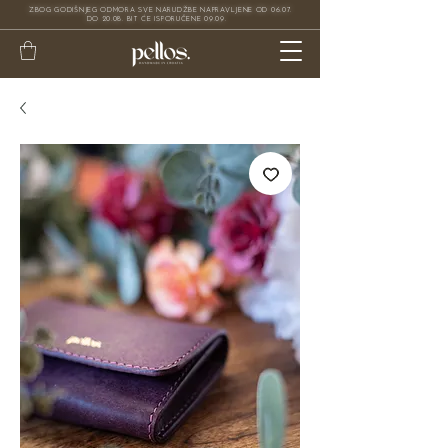
ZBOG GODIŠNJEG ODMORA SVE NARUDŽBE NAPRAVLJENE OD 06.07.
DO 20.08. BIT ĆE ISPORUČENE 09.09.