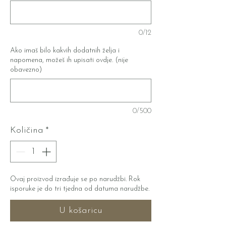
0/12
Ako imaš bilo kakvih dodatnih želja i
napomena, možeš ih upisati ovdje. (nije
obavezno)
0/500
Količina
*
Ovaj proizvod izrađuje se po narudžbi. Rok
isporuke je do tri tjedna od datuma narudžbe.
U košaricu