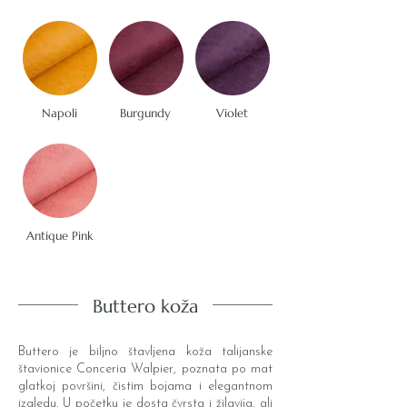
Napoli
Burgundy
Violet
Antique Pink
Buttero koža
Buttero je biljno štavljena koža talijanske
štavionice Conceria Walpier, poznata po mat
glatkoj površini, čistim bojama i elegantnom
izgledu. U početku je dosta čvrsta i žilavija, ali