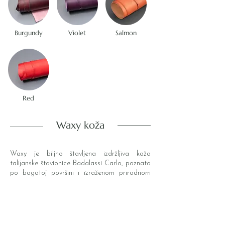
Burgundy
Violet
Salmon
Red
Waxy koža
Waxy je biljno štavljena izdržljiva koža
talijanske štavionice Badalassi Carlo, poznata
po bogatoj površini i izraženom prirodnom
karakteru. Zahvaljujući voskovima u završnoj
obradi ima prepoznatljiv pull-up efekt, pa se
savijanjem i pritiskom boja lagano posvjetljuje
i dobiva šare koje čine svaki novčanik
unikatnim. Korištenjem brzo razvija izraženu