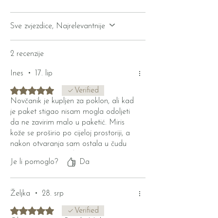
Sve zvjezdice, Najrelevantnije
2 recenzije
Ines
•
17. lip
Ocijenjeno s 5 od 5 zvjezdica.
Verified
Novčanik je kupljen za poklon, ali kad
je paket stigao nisam mogla odoljeti
da ne zavirim malo u paketić. Miris
kože se proširio po cijeloj prostoriji, a
nakon otvaranja sam ostala u čudu
kakvo sam remek djelo primila u ruke.
Je li pomoglo?
Da
Izrada je tako precizna, a koža na
dodir nevjerojatno glatka. Iako malen
ima sasvim dovoljno pretinaca da
Željka
•
28. srp
stane sve što je potrebno. Magnetini
gumbić je idealni završni touch.
Ocijenjeno s 5 od 5 zvjezdica.
Verified