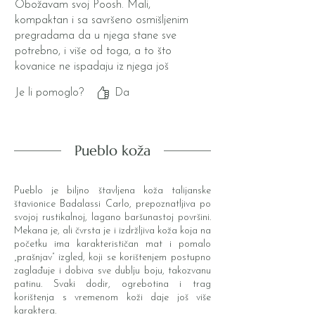
Osoba koja je primila poklon nije
Obožavam svoj Poosh. Mali,
mogla sakriti veselje i dirnutost
kompaktan i sa savršeno osmišljenim
personaliziranim citatom!
pregradama da u njega stane sve
potrebno, i više od toga, a to što
kovanice ne ispadaju iz njega još
uvijek ne mogu vjerovati
Je li pomoglo?
Da
Pueblo koža
Pueblo je biljno štavljena koža talijanske
štavionice Badalassi Carlo, prepoznatljiva po
svojoj rustikalnoj, lagano baršunastoj površini.
Mekana je, ali čvrsta je i izdržljiva koža koja na
početku ima karakterističan mat i pomalo
„prašnjav” izgled, koji se korištenjem postupno
zaglađuje i dobiva sve dublju boju, takozvanu
patinu. Svaki dodir, ogrebotina i trag
korištenja s vremenom koži daje još više
karaktera.