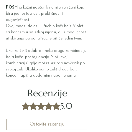
POSH
je kožni novčanik namijenjen ženi koja
bira jednostavnost, praktičnost i
dugovječnost.
Ovaj model dolazi u Pueblo koži boje Violet
sa koncem u svijetlijoj nijansi, a uz mogućnost
utiskivanja personalizacije bit će jedinstven.
Ukoliko želiš odabrati neku drugu kombinaciju
boja kože, postoji opcija "složi svoju
kombinaciju" gdje možeš kreirati novčanik po
svojoj želji. Ukoliko samo želiš drugu boju
konca, napiši u dodatnim napomenama.
Recenzije
5.0
Ocijenjeno s 5 od 5 zvjezdica.
Ostavite recenziju