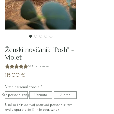
Šifra proizvoda: POSH_104
Ženski novčanik "Posh" -
Violet
Rating is 5.0 out of five stars based on 2 reviews
5.0 | 2 reviews
Cijena
115,00 €
Vrtsa personaliazacije:
*
Bez personalizacije
Utisnuta
Zlatna
Ukoliko želiš da tvoj proizvod personaliziram,
ovdje upiši što želiš. (nije obavezno)