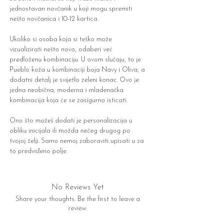
jednostavan novčanik u koji mogu spremiti
nešto novčanica i 10-12 kartica.
Ukoliko si osoba koja si teško može
vizualizirati nešto novo, odaberi već
predloženu kombinaciju. U ovom slučaju, to je
Pueblo koža u kombinaciji boja Navy i Oliva, a
dodatni detalj je svijetlo zeleni konac. Ovo je
jedna neobična, moderna i mladenačka
kombinacija koja će se zasigurno isticati.
Ono što možeš dodati je personalizacija u
obliku inicijala ili možda nečeg drugog po
tvojoj želji. Samo nemoj zaboraviti upisati u za
to predviđeno polje.
No Reviews Yet
Share your thoughts. Be the first to leave a
review.