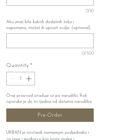
0/10
Ako imaš bilo kakvih dodatnih želja i
napomena, možeš ih upisati ovdje. (optional)
0/500
Quantity
*
Ovaj proizvod izrađuje se po narudžbi. Rok
isporuke je do tri tjedna od datuma narudžbe.
Pre-Order
URBAN je novčanik namijenjen podjednako i
za žene i muškarce koji traže malen i