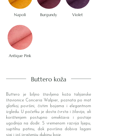
Napoli
Burgundy
Violet
Antique Pink
Buttero koža
Buttero je biljno štavljena koža talijanske
štavionice Conceria Walpier, poznata po mat
glatkoj površini, čistim bojama i elegantnom
izgledu. U početku je dosta čvrsta i žilavija, ali
korištenjem postupno omekšava i postaje
ugodnija na dodir. S vremenom razvija lijepu,
suptilnu patinu, dok površina dobiva lagani
sjaj i još izraženiju dubinu boje.