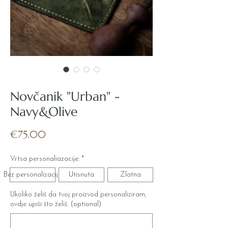
SKU: URBAN_104
Novčanik "Urban" -
Navy&Olive
Price
€75.00
Vrtsa personaliazacije:
*
Bez personalizacije
Utisnuta
Zlatna
Ukoliko želiš da tvoj proizvod personaliziram,
ovdje upiši što želiš. (optional)