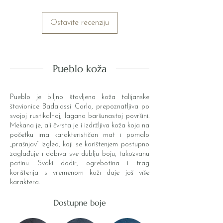
Ostavite recenziju
Pueblo koža
Pueblo je biljno štavljena koža talijanske
štavionice Badalassi Carlo, prepoznatljiva po
svojoj rustikalnoj, lagano baršunastoj površini.
Mekana je, ali čvrsta je i izdržljiva koža koja na
početku ima karakterističan mat i pomalo
„prašnjav” izgled, koji se korištenjem postupno
zaglađuje i dobiva sve dublju boju, takozvanu
patinu. Svaki dodir, ogrebotina i trag
korištenja s vremenom koži daje još više
karaktera.
Dostupne boje