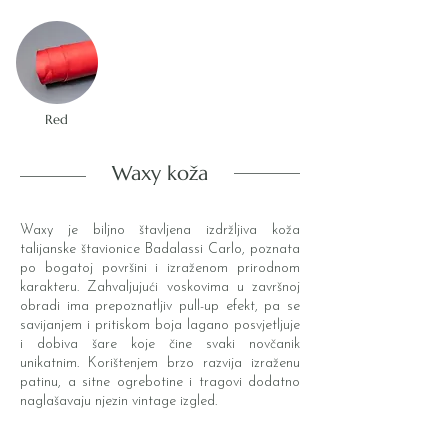
Red
Waxy koža
Waxy je biljno štavljena izdržljiva koža
talijanske štavionice Badalassi Carlo, poznata
po bogatoj površini i izraženom prirodnom
karakteru. Zahvaljujući voskovima u završnoj
obradi ima prepoznatljiv pull-up efekt, pa se
savijanjem i pritiskom boja lagano posvjetljuje
i dobiva šare koje čine svaki novčanik
unikatnim. Korištenjem brzo razvija izraženu
patinu, a sitne ogrebotine i tragovi dodatno
naglašavaju njezin vintage izgled.
Dostupne boje