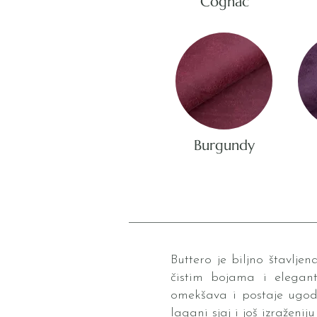
Cognac
Burgundy
Buttero je biljno štavlje
čistim bojama i elegant
omekšava i postaje ugodn
lagani sjaj i još izraženi