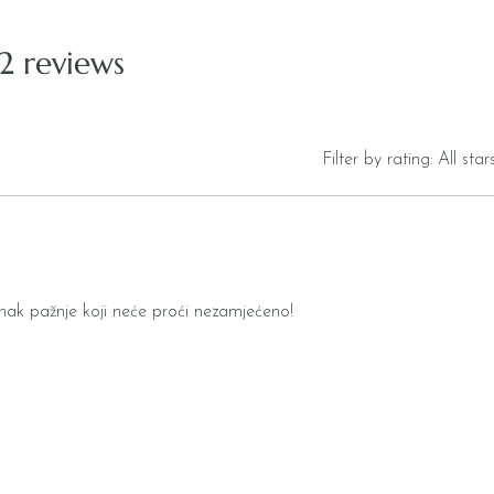
 2 reviews
Filter by rating:
All star
i znak pažnje koji neće proći nezamjećeno!