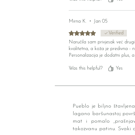
Mirna K.
•
Jan 05
Rated 5 out of 5 stars.
Verified
Naručila sam privjesak već drugi 
kvalitetna, a koža je predivna - 
Personalizacija je dodatni plus, 
Was this helpful?
Yes
Pueblo je biljno štavljen
lagano baršunastoj površi
mat i pomalo „prašnjav”
takozvanu patinu. Svaki d