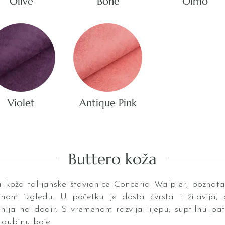
Olive
Bone
Olmo
Violet
Antique Pink
Buttero koža
na koža talijanske štavionice Conceria Walpier, poznat
nom izgledu. U početku je dosta čvrsta i žilavija, 
ija na dodir. S vremenom razvija lijepu, suptilnu pa
ju dubinu boje.