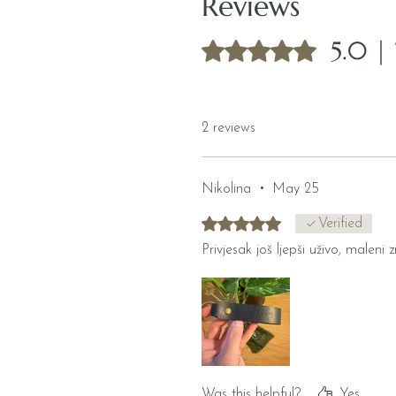
Reviews
5.0 |
Rated 5 out of 5 stars.
2 reviews
Nikolina
•
May 25
Rated 5 out of 5 stars.
Verified
Privjesak još ljepši uživo, malen
Was this helpful?
Yes