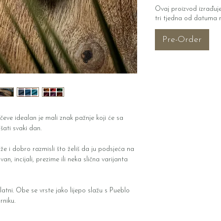
Ovaj proizvod izrađuje
tri tjedna od datuma 
Pre-Order
učeve idealan je mali znak pažnje koji će sa
ati svaki dan.
 i dobro razmisli što želiš da ju podsjeća na
an, incijali, prezime ili neka slična varijanta
zlatni. Obe se vrste jako lijepo slažu s Pueblo
rniku.