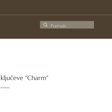
a ključeve "Charm"
f five stars based on 2 reviews
 reviews