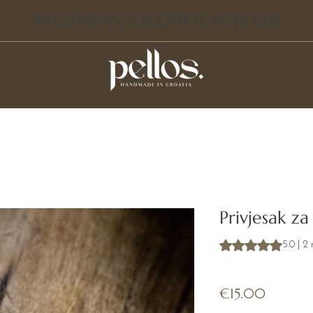
FREE SHIPPING FOR ORDERS OVER €119
Privjesak z
Rating is 5.0 out o
5.0 | 2
SKU: CHARM_101
Price
€15.00