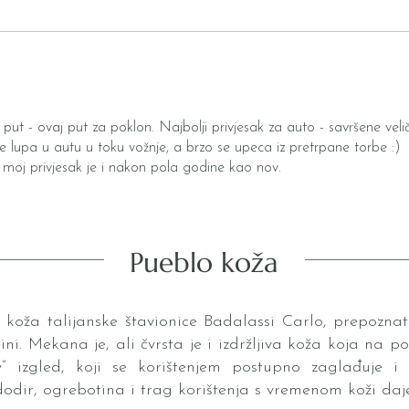
put - ovaj put za poklon. Najbolji privjesak za auto - savršene velič
ne lupa u autu u toku vožnje, a brzo se upeca iz pretrpane torbe :)
a moj privjesak je i nakon pola godine kao nov.
Pueblo koža
a koža talijanske štavionice Badalassi Carlo, prepoznatlj
ni. Mekana je, ali čvrsta je i izdržljiva koža koja na p
 izgled, koji se korištenjem postupno zaglađuje i
odir, ogrebotina i trag korištenja s vremenom koži daje