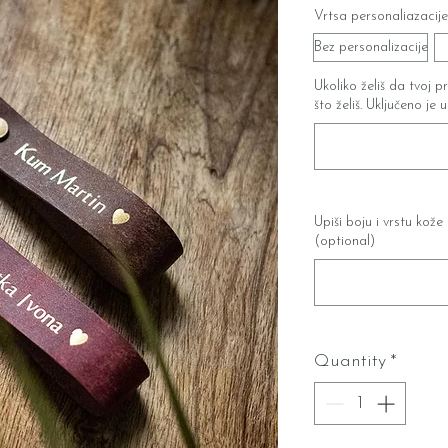
Vrtsa personaliazacije
Bez personalizacije
Ukoliko želiš da tvoj p
što želiš. Uključeno je 
Upiši boju i vrstu kože 
(optional)
Quantity
*