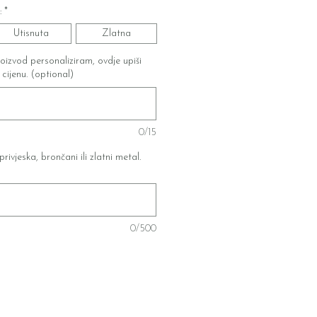
:
*
Utisnuta
Zlatna
roizvod personaliziram, ovdje upiši
u cijenu. (optional)
0/15
privjeska, brončani ili zlatni metal.
0/500