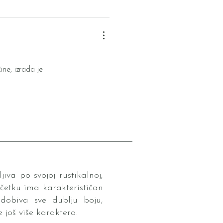
ine, izrada je
iva po svojoj rustikalnoj,
očetku ima karakterističan
 dobiva sve dublju boju,
 još više karaktera.