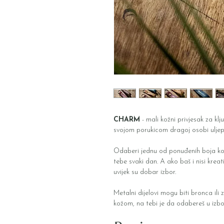
CHARM
- mali kožni privjesak za klj
svojom porukicom dragoj osobi uljepš
Odaberi jednu od ponuđenih boja kože
tebe svaki dan. A ako baš i nisi kreativ
uvijek su dobar izbor.
Metalni dijelovi mogu biti bronca ili 
kožom, na tebi je da odabereš u izbo