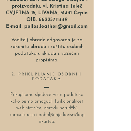
proizvodnju, vl. Kristina Jeleč
CVJETNA 15, LIVANA, 31431 Čepin
OIB:
66225711449
E-mail:
pellos.leather@gmail.com
Voditelj obrade odgovoran je za
zakonitu obradu i zaštitu osobnih
podataka u skladu s važećim
propisima.
2. PRIKUPLJANJE OSOBNIH
PODATAKA
Prikupljamo sljedeće vrste podataka
kako bismo omogućili funkcionalnost
web stranice, obradu narudžbi,
komunikaciju i poboljšanje korisničkog
iskustva: