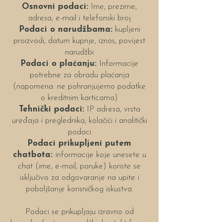
Osnovni podaci:
Ime, prezime,
adresa, e-mail i telefonski broj
Podaci o narudžbama:
kupljeni
proizvodi, datum kupnje, iznos, povijest
narudžbi
Podaci o plaćanju:
Informacije
potrebne za obradu plaćanja
(napomena: ne pohranjujemo podatke
o kreditnim karticama)
Tehnički podaci:
IP adresa, vrsta
uređaja i preglednika, kolačići i analitički
podaci
Podaci prikupljeni putem
chatbota:
informacije koje unesete u
chat (ime, e-mail, poruke) koriste se
isključivo za odgovaranje na upite i
poboljšanje korisničkog iskustva.
Podaci se prikupljaju izravno od