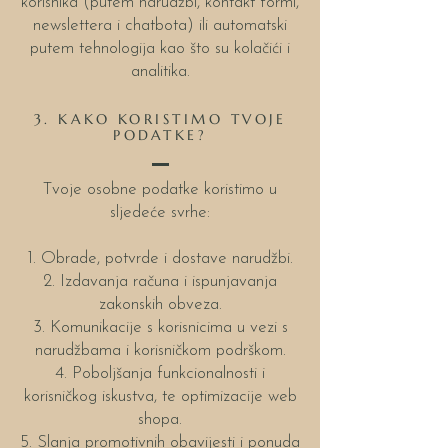
korisnika (putem narudžbi, kontakt formi,
newslettera i chatbota) ili automatski
putem tehnologija kao što su kolačići i
analitika.
3. KAKO KORISTIMO TVOJE
PODATKE?
Tvoje osobne podatke koristimo u
sljedeće svrhe:
1. Obrade, potvrde i dostave narudžbi.
2. Izdavanja računa i ispunjavanja
zakonskih obveza.
3. Komunikacije s korisnicima u vezi s
narudžbama i korisničkom podrškom.
4. Poboljšanja funkcionalnosti i
korisničkog iskustva, te optimizacije web
shopa.
5. Slanja promotivnih obavijesti i ponuda