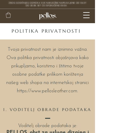
ZBOG GODIŠNJEG ODMORA SVE NARUDŽBE NAPRAVLJENE OD 06.07.
DO 20.08. BIT ĆE ISPORUČENE 09.09.
POLITIKA PRIVATNOSTI
Tvoja privatnost nam je iznimno važna.
Ova politika privatnosti objašnjava kako
prikupljamo, koristimo i štitimo tvoje
osobne podatke prilikom korištenja
našeg web shopa na internetskoj stranici
https://www.pellosleather.com
.
1. VODITELJ OBRADE PODATAKA
Voditelj obrade podataka je:
PELLOS, obrt za usluge dizajna i