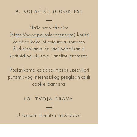
9. KOLAČIĆI (COOKIES)
Naša web stranica
(
https://www.pellosleather.com
) koristi
kolačiće kako bi osigurala ispravno
funkcioniranje, te radi poboljšanja
korisničkog iskustva i analize prometa.
Postavkama kolačića možeš upravljati
putem svog internetskog preglednika ili
cookie bannera.
10. TVOJA PRAVA
U svakom trenutku imaš pravo:
1. Zatražiti pristup, ispravak ili brisanje
svojih osobnih podataka.