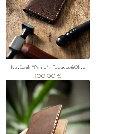
Novčanik "Prime" - Tobacco&Olive
Cijena
100,00 €