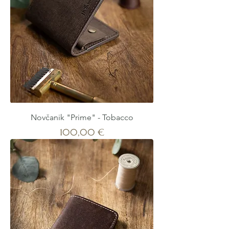
Novčanik "Prime" - Tobacco
Cijena
100,00 €