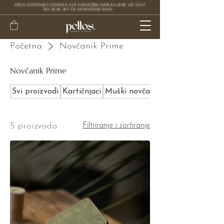
ZBOG GODIŠNJEG ODMORA SVE NARUDŽBE NAPRAVLJENE OD 06.07.
DO 20.08. BIT ĆE ISPORUČENE 09.09.
Početna
Novčanik Prime
Novčanik Prime
Svi proizvodi
Kartičnjaci
Muški novčanici
5 proizvoda
Filtriranje i sortiranje