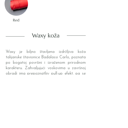
Red
Waxy koža
Waxy je biljno štavljena izdržljiva koža
talijanske štavionice Badalassi Carlo, poznata
po bogatoj površini i izraženom prirodnom
karakteru. Zahvaljujući voskovima u završnoj
obradi ima prepoznatljiv pull-up efekt, pa se
savijanjem i pritiskom boja lagano posvjetljuje
i dobiva šare koje čine svaki novčanik
unikatnim. Korištenjem brzo razvija izraženu
patinu, a sitne ogrebotine i tragovi dodatno
naglašavaju njezin vintage izgled.
Dostupne boje