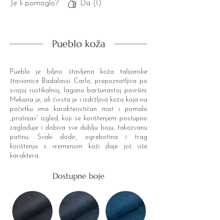
Je li pomoglo?
Da (1)
minuta truda koji ulažete u njega.
Ovo sigurno neće biti zadnji Vaš
novčanik u našoj obitelji! Hvala!
Pueblo koža
Pueblo je biljno štavljena koža talijanske
štavionice Badalassi Carlo, prepoznatljiva po
svojoj rustikalnoj, lagano baršunastoj površini.
Mekana je, ali čvrsta je i izdržljiva koža koja na
početku ima karakterističan mat i pomalo
„prašnjav” izgled, koji se korištenjem postupno
zaglađuje i dobiva sve dublju boju, takozvanu
patinu. Svaki dodir, ogrebotina i trag
korištenja s vremenom koži daje još više
karaktera.
Dostupne boje