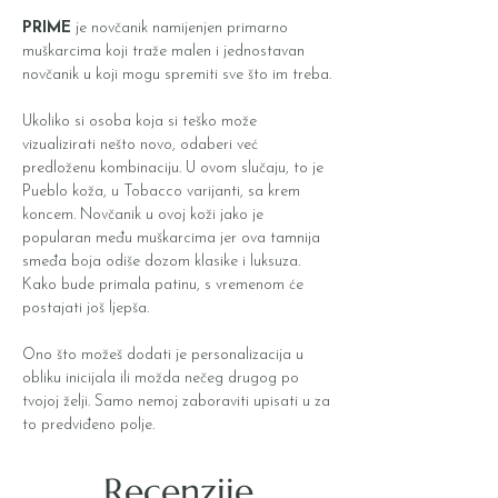
PRIME
je novčanik namijenjen primarno
muškarcima koji traže malen i jednostavan
novčanik u koji mogu spremiti sve što im treba.
Ukoliko si osoba koja si teško može
vizualizirati nešto novo, odaberi već
predloženu kombinaciju. U ovom slučaju, to je
Pueblo koža, u Tobacco varijanti, sa krem
koncem. Novčanik u ovoj koži jako je
popularan među muškarcima jer ova tamnija
smeđa boja odiše dozom klasike i luksuza.
Kako bude primala patinu, s vremenom će
postajati još ljepša.
Ono što možeš dodati je personalizacija u
obliku inicijala ili možda nečeg drugog po
tvojoj želji. Samo nemoj zaboraviti upisati u za
to predviđeno polje.
Recenzije