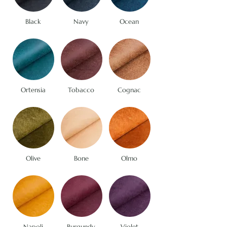
Black
Navy
Ocean
Ortensia
Tobacco
Cognac
Olive
Bone
Olmo
Napoli
Burgundy
Violet