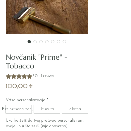
Šifra proizvoda: PRIME_102
Novčanik "Prime" -
Tobacco
Rating is 5.0 out of five stars based on 1 review
5.0 | 1 review
Cijena
100,00 €
Vrtsa personaliazacije:
*
Bez personalizacije
Utisnuta
Zlatna
Ukoliko želiš da tvoj proizvod personaliziram,
ovdje upiši što želiš. (nije obavezno)