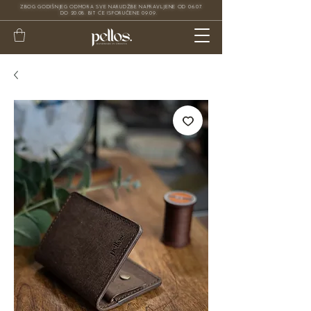
ZBOG GODIŠNJEG ODMORA SVE NARUDŽBE NAPRAVLJENE OD 06.07.
DO 20.08. BIT ĆE ISPORUČENE 09.09.