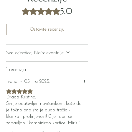
5.0
Ocijenjeno s 5 od 5 zvjezdica.
Ostavite recenziju
Sve zvjezdice, Najrelevantnije
1 recenzija
Ivana
•
05. tra 2025.
Ocijenjeno s 5 od 5 zvjezdica.
Draga Kristina,
Sin je oduševljen novčanikom, kaže da
je točno ono što je dugo tražio -
klasika i profinjenost! Cijeli dan se
zabavljao i kombinirao kartice. Miris i
dodir kože je vrhunski, vidi se svaka