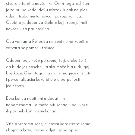
stvarale teret u novčaniku. Osim toga, odličan
je za prilike kada ideš u izlazak ili pak na plažu
gdje ti treba nešto novca i pokoja kartica.
Osobito je dobar za školare koji trebaju mali
novčanik za par novčića.
Ova varijanta Pellosića na sebi nema kopči, a
zatvara se pomoću trakice.
Odaberi boju kože po svojoj želji, a ako želiš
da bude još posebniji traka može biti u drugoj
boji kože. Osim toga, na nju je moguće utisnuti
i personalizaciju kako bi bio u potpunosti
jedinstven.
Boju konca napiši mi u dodatnim
napomenama. To može biti konac u boji kože
ili pak neki kontrastni konac.
Više o vrstama kože, njihovim karakteristikama
i bojama kože, možeš vidjeti ispod opisa.