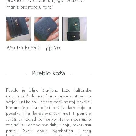
praktican, sve stane u njega i zauzima
manje prostora u torbi.
Was this helpful?
Yes
Pueblo koža
Pueblo je biljno štavljena koža talijanske
štavionice Badalassi Carlo, prepoznatljiva po
svojoj rustikalnoj, lagano baršunastoj površini.
Mekana je, ali čvrsta je i izdržljiva koža koja na
početku ima karakterističan mat i pomalo
„prašnjav” izgled, koji se korištenjem postupno
zaglađuje i dobiva sve dublju boju, takozvanu
patinu. Svaki dodir, ogrebotina i trag