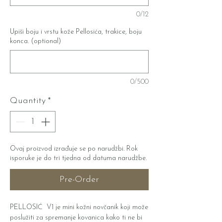
0/12
Upiši boju i vrstu kože Pellosića, trakice, boju
konca. (optional)
0/500
Quantity
*
Ovaj proizvod izrađuje se po narudžbi. Rok
isporuke je do tri tjedna od datuma narudžbe.
Pre-Order
PELLOSIĆ V1 je mini kožni novčanik koji može
poslužiti za spremanje kovanica kako ti ne bi