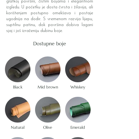
glatkoj površini, čistim bojama i elegantnom
izgledu. U početku je dosta čvrsta i žilavija, ali
korištenjem postupno omekšava i postaje
ugodnija na dodir. S vremenom razvija lijepu,
suptilnu patinu, dok površina dobiva lagani
sjaj i još izraženiju dubinu boje.
Dostupne boje
Black
Mid brown
Whiskey
Natural
Olive
Emerald