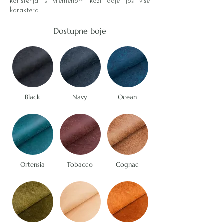
korištenja s vremenom koži daje još više
karaktera.
Dostupne boje
Black
Navy
Ocean
Ortensia
Tobacco
Cognac