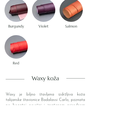
Burgundy
Violet
Salmon
Red
Waxy koža
Waxy je biljno štavljena izdržljiva koža
talijanske štavionice Badalassi Carlo, poznata
po bogatoj površini i izraženom prirodnom
karakteru. Zahvaljujući voskovima u završnoj
obradi ima prepoznatljiv pull-up efekt, pa se
savijanjem i pritiskom boja lagano posvjetljuje
i dobiva šare koje čine svaki novčanik