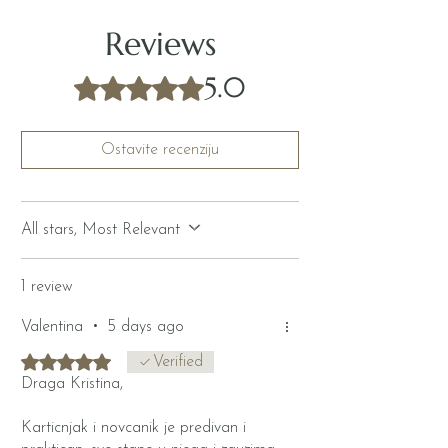
Reviews
5.0
Rated 5 out of 5 stars.
Ostavite recenziju
All stars, Most Relevant
1 review
Valentina
•
5 days ago
Rated 5 out of 5 stars.
Verified
Draga Kristina,
Karticnjak i novcanik je predivan i