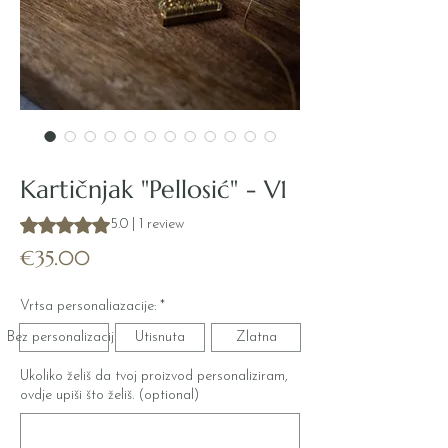
SKU: PELLOSIC_102
Kartičnjak "Pellosić" - V1
Rating is 5.0 out of five stars based on 1 review
5.0 | 1 review
Price
€35.00
Vrtsa personaliazacije:
*
Bez personalizacije
Utisnuta
Zlatna
Ukoliko želiš da tvoj proizvod personaliziram,
ovdje upiši što želiš. (optional)